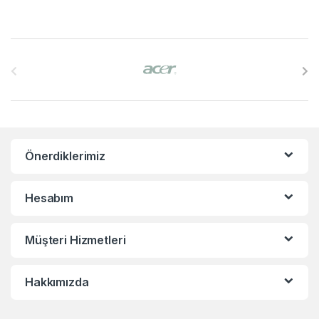
B
r
a
n
Önerdiklerimiz
d
s
Hesabım
C
Müşteri Hizmetleri
a
r
Hakkımızda
o