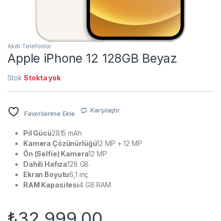
Akıllı Telefonlar
Apple iPhone 12 128GB Beyaz
Stok
Stokta yok
Karşılaştır
Favorilerime Ekle
Pil Gücü
2815 mAh
Kamera Çözünürlüğü
12 MP + 12 MP
Ön (Selfie) Kamera
12 MP
Dahili Hafıza
128 GB
Ekran Boyutu
6,1 inç
RAM Kapasitesi
4 GB RAM
₺
32.999,00