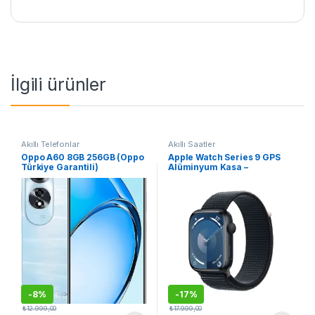
İlgili ürünler
Akıllı Telefonlar
Akıllı Saatler
Oppo A60 8GB 256GB (Oppo
Apple Watch Series 9 GPS
Türkiye Garantili)
Alüminyum Kasa –
MR9C3TU/A
-
8%
-
17%
₺
12.999,00
₺
17.999,00