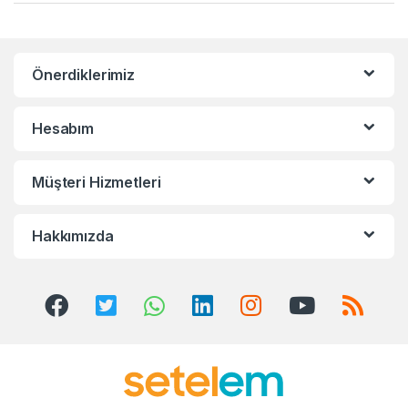
a
n
Önerdiklerimiz
d
s
Hesabım
C
Müşteri Hizmetleri
a
r
Hakkımızda
o
u
s
e