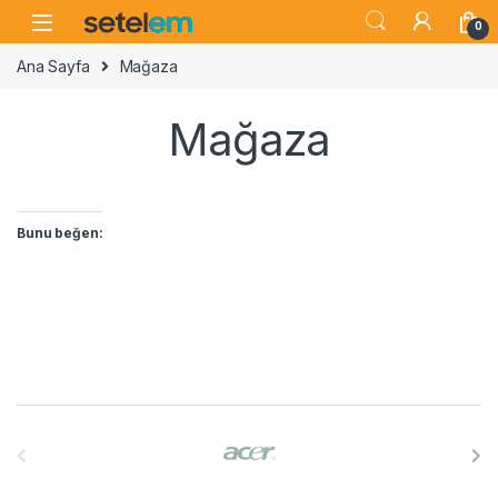
Skip to navigation
Skip to content
0
Ana Sayfa
Mağaza
Mağaza
Bunu beğen:
B
r