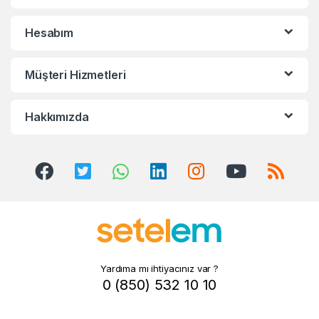
d
s
Hesabım
C
Müşteri Hizmetleri
a
r
Hakkımızda
o
u
s
e
l
Yardıma mı ihtiyacınız var ?
0 (850) 532 10 10