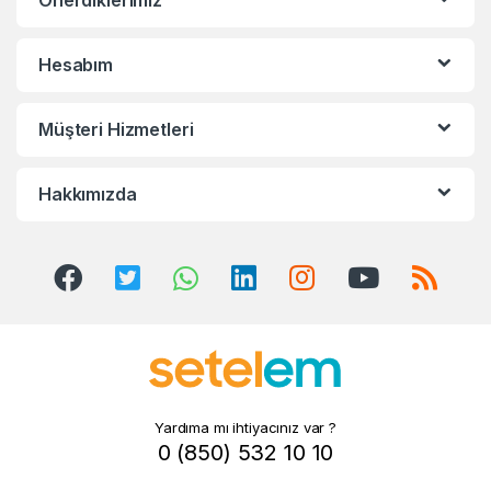
Önerdiklerimiz
d
s
Hesabım
C
Müşteri Hizmetleri
a
r
Hakkımızda
o
u
s
e
l
Yardıma mı ihtiyacınız var ?
0 (850) 532 10 10