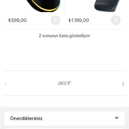
₺
599,00
₺
1.199,00
2 sonucun tümü gösteriliyor
B
r
a
n
Önerdiklerimiz
d