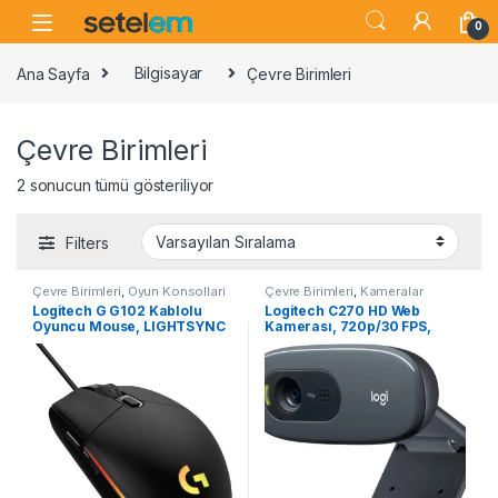
Skip to navigation
Skip to content
0
Ana Sayfa
Bilgisayar
Çevre Birimleri
Çevre Birimleri
2 sonucun tümü gösteriliyor
Filters
Çevre Birimleri
,
Oyun Konsollari
Çevre Birimleri
,
Kameralar
Logitech G G102 Kablolu
Logitech C270 HD Web
Oyuncu Mouse, LIGHTSYNC
Kamerası, 720p/30 FPS,
RGB Aydınlatma, 8.000 DPI,
RightLight 2 ile Otomatik Işık
6 Programlanabilir Tuş,
Düzeltme, Mono Gürültü
Siyah
Engelleyici Mikrofon, Siyah