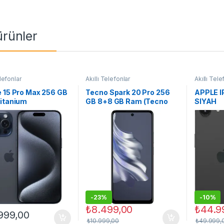
 ürünler
elefonlar
Akıllı Telefonlar
Akıllı Tele
 15 Pro Max 256 GB
Tecno Spark 20 Pro 256
APPLE I
Titanium
GB 8+8 GB Ram (Tecno
SIYAH
Türkiye Garantili) Siyah
-
23%
-
10%
₺
8.499,00
₺
44.9
999,00
₺
10.999,00
₺
49.999,