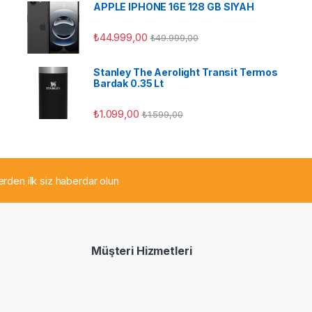
APPLE IPHONE 16E 128 GB SIYAH
ü
₺
44.999,00
₺
49.999,00
Stanley The Aerolight Transit Termos
Bardak 0.35 Lt
₺
1.099,00
₺
1.599,00
lerden ilk siz haberdar olun
Müşteri Hizmetleri