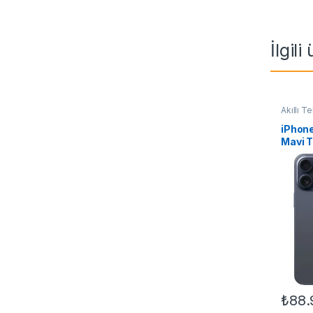
İlgili
Akıllı T
iPhone
Mavi 
₺
88.