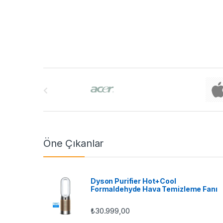
B
r
a
n
Öne Çıkanlar
d
s
Dyson Purifier Hot+Cool
Formaldehyde Hava Temizleme Fanı
C
₺
30.999,00
a