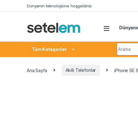
Skip to navigation
Skip to content
Dünyanın teknolojisine hoşgeldiniz
Dünyanın
Search fo
Tüm Kategoriler
Ana Sayfa
Akıllı Telefonlar
iPhone SE 6