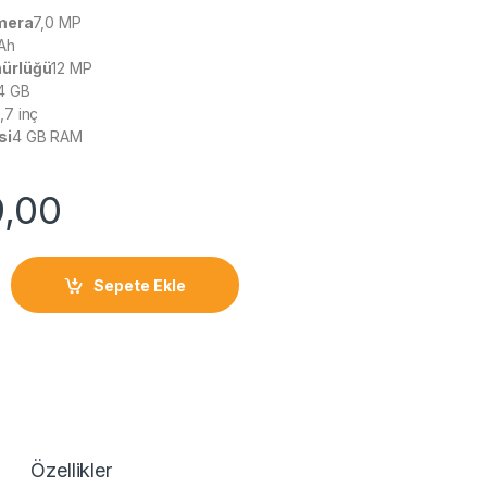
amera
7,0 MP
Ah
ürlüğü
12 MP
4 GB
,7 inç
si
4 GB RAM
9,00
az (3. Nesil) quantity
Sepete Ekle
Özellikler