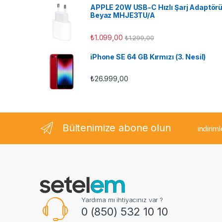
APPLE 20W USB-C Hızlı Şarj Adaptör
r
Beyaz MHJE3TU/A
o
₺
1.099,00
₺
1.299,00
u
iPhone SE 64 GB Kırmızı (3. Nesil)
s
₺
26.999,00
e
l
Bültenimize abone olun
indirim
Yardıma mı ihtiyacınız var ?
0 (850) 532 10 10