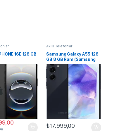
fonlar
Akıllı Telefonlar
PHONE 16E 128 GB
Samsung Galaxy A55 128
GB 8 GB Ram (Samsung
Türkiye Garantili)
99,00
₺
17.999,00
00