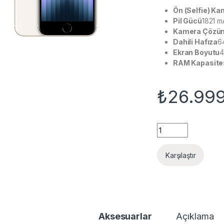
Ön (Selfie) K
Pil Gücü
1821 m
Kamera Çözün
Dahili Hafıza
6
Ekran Boyutu
4
RAM Kapasite
₺
26.99
iPhone SE 64 GB Bey
Karşılaştır
Aksesuarlar
Açıklama