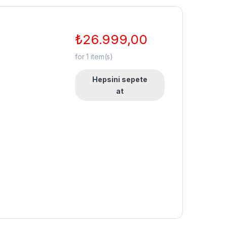
₺
26.999,00
for
1
item(s)
Hepsini sepete
at