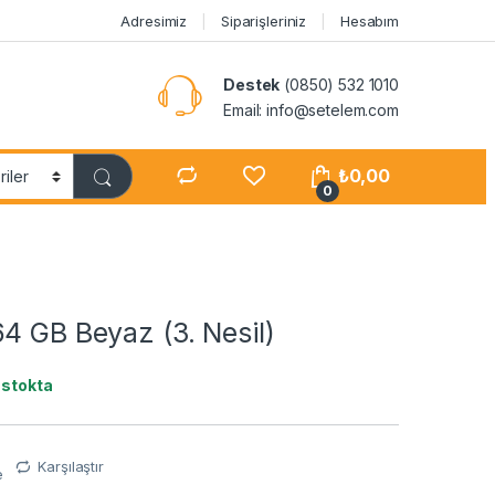
Adresimiz
Siparişleriniz
Hesabım
Destek
(0850) 532 1010
Email: info@setelem.com
₺
0,00
0
4 GB Beyaz (3. Nesil)
 stokta
Karşılaştır
e