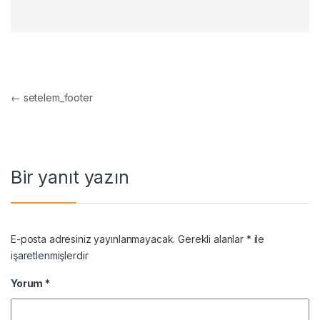
Yazı gezinmesi
←
setelem_footer
Bir yanıt yazın
E-posta adresiniz yayınlanmayacak.
Gerekli alanlar
*
ile
işaretlenmişlerdir
Yorum
*