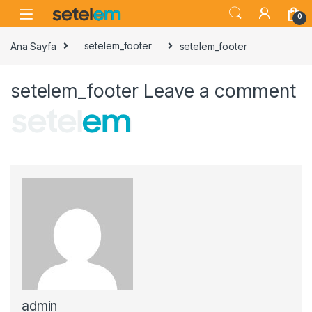
Skip to navigation
Skip to content
0
Ana Sayfa
setelem_footer
setelem_footer
setelem_footer
Leave a comment
admin