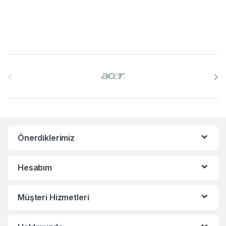
B
r
a
n
Önerdiklerimiz
d
s
Hesabım
C
Müşteri Hizmetleri
a
r