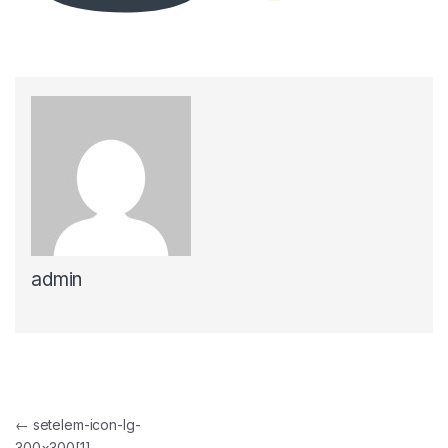
admin
Yazı gezinmesi
←
setelem-icon-lg-
300×300[1]