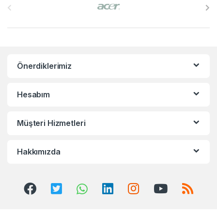
r
a
n
Önerdiklerimiz
d
s
Hesabım
C
Müşteri Hizmetleri
a
r
Hakkımızda
o
u
s