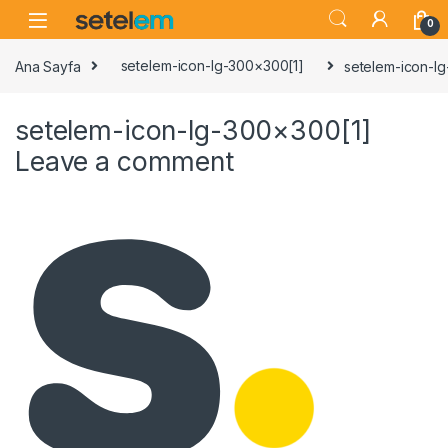
Skip to navigation
Skip to content
0
Ana Sayfa
setelem-icon-lg-300×300[1]
setelem-icon-l
setelem-icon-lg-300×300[1]
Leave a comment