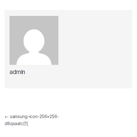
admin
Yazı gezinmesi
←
samsung-icon-256×256-
d8qsaatc[1]