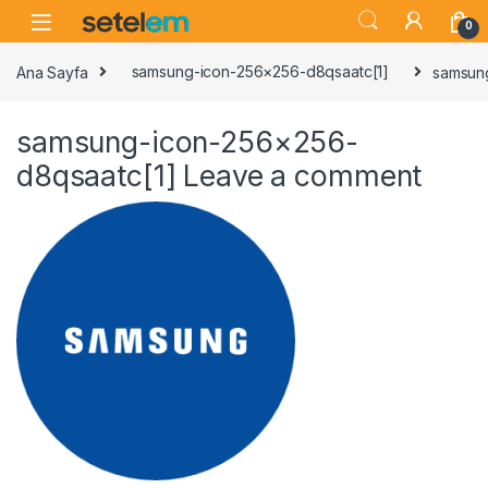
Skip to navigation
Skip to content
0
Ana Sayfa
samsung-icon-256×256-d8qsaatc[1]
samsun
samsung-icon-256×256-
d8qsaatc[1]
Leave a comment