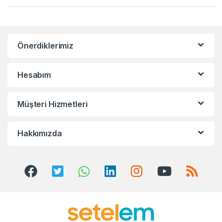
a
n
Önerdiklerimiz
d
s
Hesabım
C
Müşteri Hizmetleri
a
r
Hakkımızda
o
u
s
e