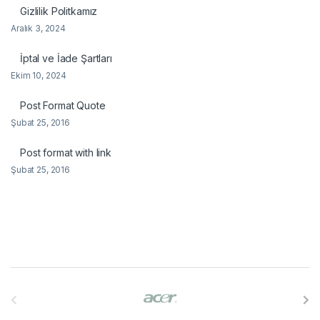
Gizlilik Politkamız
Aralık 3, 2024
İptal ve İade Şartları
Ekim 10, 2024
Post Format Quote
Şubat 25, 2016
Post format with link
Şubat 25, 2016
B
r