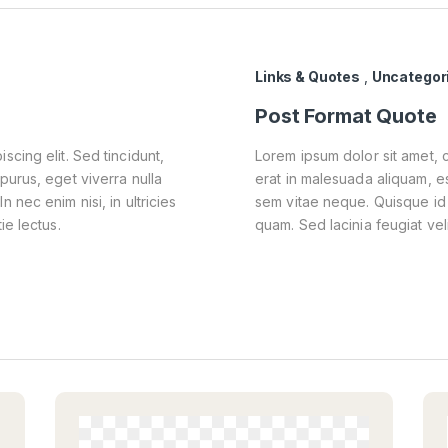
Links & Quotes
,
Uncategor
Post Format Quote
scing elit. Sed tincidunt,
Lorem ipsum dolor sit amet, c
purus, eget viverra nulla
erat in malesuada aliquam, es
 nec enim nisi, in ultricies
sem vitae neque. Quisque id so
ie lectus.
quam. Sed lacinia feugiat veli