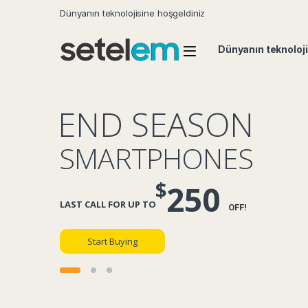
Dünyanın teknolojisine hoşgeldiniz
Dünyanın teknoloji
E
N
D
S
E
A
S
O
N
S
M
A
R
T
P
H
O
N
E
S
$
2
5
0
L
A
S
T
C
A
L
L
F
O
R
U
P
T
O
O
F
F
!
Start Buying