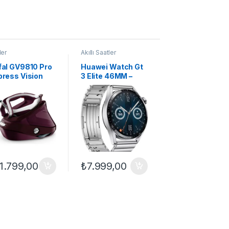
ler
Akıllı Saatler
fal GV9810 Pro
Huawei Watch Gt
press Vision
3 Elite 46MM –
har Kazanlı Ütü
Titanyum Gri
11.799,00
₺
7.999,00