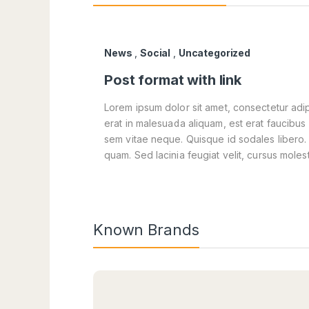
News
,
Social
,
Uncategorized
Post format with link
Lorem ipsum dolor sit amet, consectetur adipi
erat in malesuada aliquam, est erat faucibus 
sem vitae neque. Quisque id sodales libero. In
quam. Sed lacinia feugiat velit, cursus molest
Known Brands