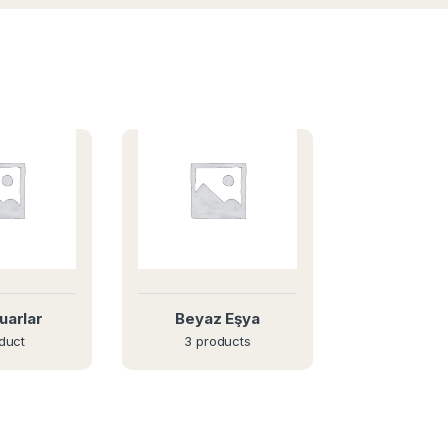
uarlar
Beyaz Eşya
duct
3 products