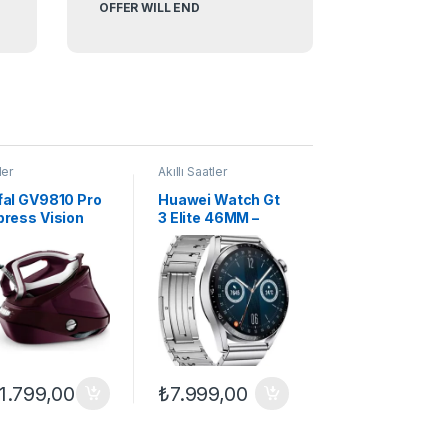
OFFER WILL END
ler
Akıllı Saatler
fal GV9810 Pro
Huawei Watch Gt
press Vision
3 Elite 46MM –
har Kazanlı Ütü
Titanyum Gri
11.799,00
₺
7.999,00