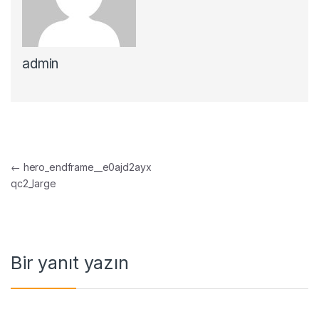
admin
Yazı gezinmesi
←
hero_endframe__e0ajd2ayx
qc2_large
Bir yanıt yazın