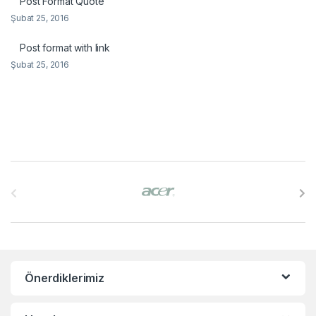
Post Format Quote
Şubat 25, 2016
Post format with link
Şubat 25, 2016
B
r
a
n
Önerdiklerimiz
d
s