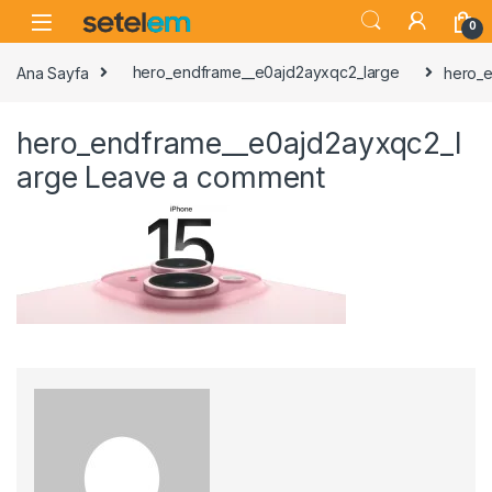
Skip to navigation
Skip to content
0
Ana Sayfa
hero_endframe__e0ajd2ayxqc2_large
hero_
hero_endframe__e0ajd2ayxqc2_l
arge
Leave a comment