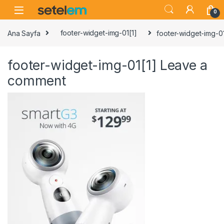
Skip to navigation
Skip to content
0
Ana Sayfa
footer-widget-img-01[1]
footer-widget-img-01
footer-widget-img-01[1]
Leave a
comment