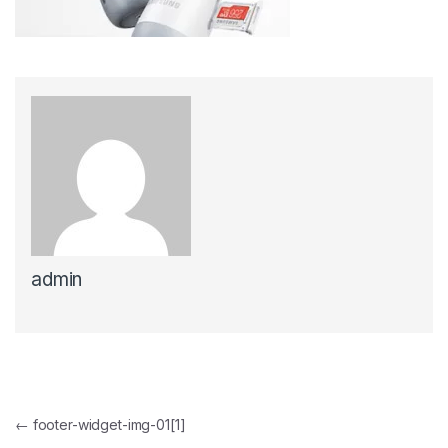
admin
Yazı gezinmesi
←
footer-widget-img-01[1]