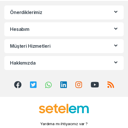
n
Önerdiklerimiz
d
s
Hesabım
C
Müşteri Hizmetleri
a
r
Hakkımızda
o
u
s
e
l
Yardıma mı ihtiyacınız var ?