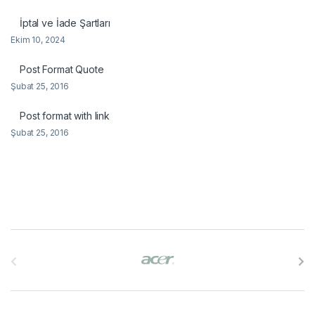
İptal ve İade Şartları
Ekim 10, 2024
Post Format Quote
Şubat 25, 2016
Post format with link
Şubat 25, 2016
B
r
a