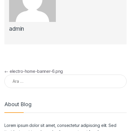
admin
Yazı gezinmesi
←
electro-home-banner-6.png
Arama:
About Blog
Lorem ipsum dolor sit amet, consectetur adipiscing elit. Sed