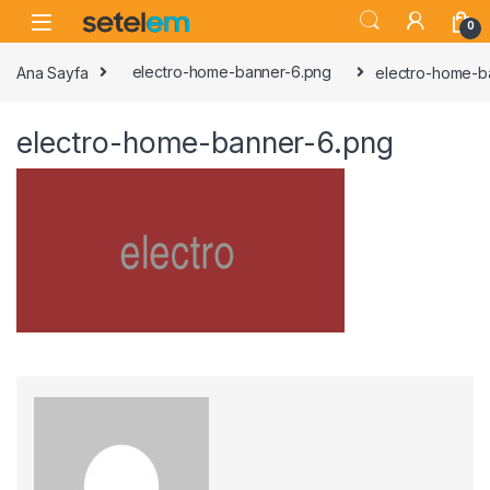
Skip to navigation
Skip to content
0
Ana Sayfa
electro-home-banner-6.png
electro-home-b
electro-home-banner-6.png