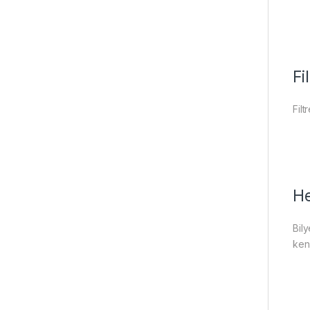
Fi
Fil
He
Bil
kend