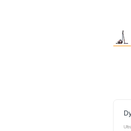
Dy
Ult