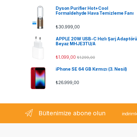
s
Dyson Purifier Hot+Cool
Formaldehyde Hava Temizleme Fanı
C
₺
30.999,00
a
APPLE 20W USB-C Hızlı Şarj Adaptör
r
Beyaz MHJE3TU/A
o
₺
1.099,00
₺
1.299,00
u
iPhone SE 64 GB Kırmızı (3. Nesil)
s
₺
26.999,00
e
l
Bültenimize abone olun
indirim