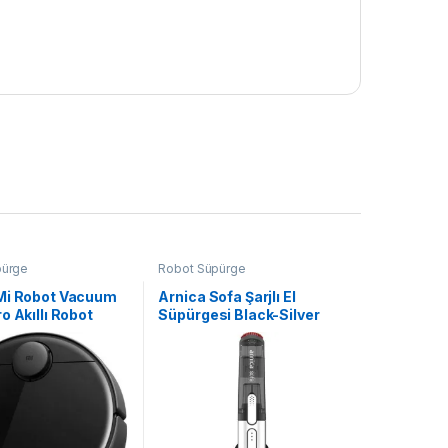
pürge
Robot Süpürge
Mi Robot Vacuum
Arnica Sofa Şarjlı El
o Akıllı Robot
Süpürgesi Black-Silver
 – Siyah