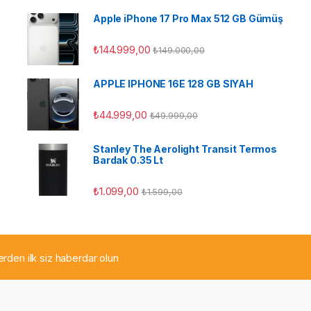
Apple iPhone 17 Pro Max 512 GB Gümüş
₺
144.999,00
₺
149.000,00
APPLE IPHONE 16E 128 GB SIYAH
ü
₺
44.999,00
₺
49.999,00
Stanley The Aerolight Transit Termos
Bardak 0.35 Lt
₺
1.099,00
₺
1.599,00
lerden ilk siz haberdar olun