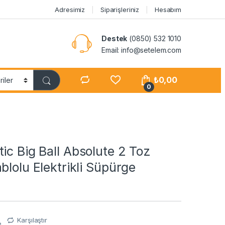
Adresimiz
Siparişleriniz
Hesabım
Destek
(0850) 532 1010
Email: info@setelem.com
₺
0,00
0
ic Big Ball Absolute 2 Toz
blolu Elektrikli Süpürge
Karşılaştır
e