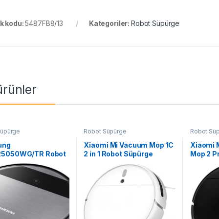
k kodu:
5487FB8/13
Kategoriler:
Robot Süpürge
 ürünler
Süpürge
Robot Süpürge
Robot Sü
ung
Xiaomi Mi Vacuum Mop 1C
Xiaomi 
5050WG/TR Robot
2 in 1 Robot Süpürge
Mop 2 Pr
ge
Süpürge