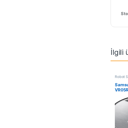
Sto
İlgili
Robot 
Sams
VR05R
Süpür