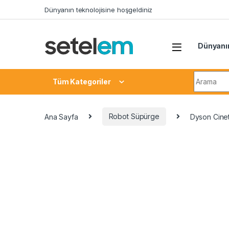
Skip to navigation
Skip to content
Dünyanın teknolojisine hoşgeldiniz
Dünyanın
Search fo
Tüm Kategoriler
Ana Sayfa
Robot Süpürge
Dyson Cinet