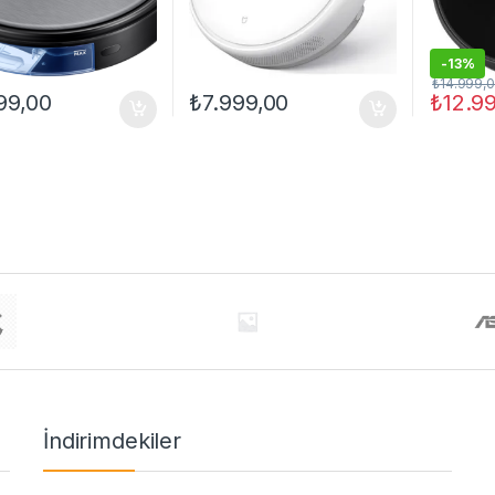
-
13%
₺
14.999,
99,00
₺
7.999,00
₺
12.9
İndirimdekiler