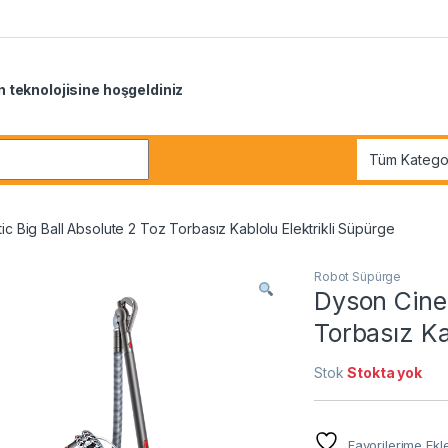
 teknolojisine hoşgeldiniz
r:
ic Big Ball Absolute 2 Toz Torbasız Kablolu Elektrikli Süpürge
Robot Süpürge
Dyson Cinet
Torbasız Ka
Stok
Stokta yok
Favorilerime Ekl