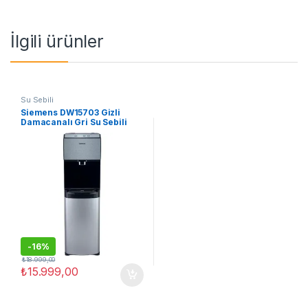
İlgili ürünler
Su Sebili
Siemens DW15703 Gizli
Damacanalı Gri Su Sebili
-
16%
₺
18.999,00
₺
15.999,00