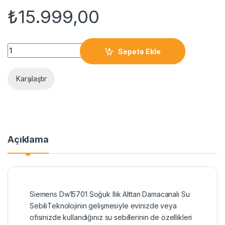
₺
15.999,00
Siemens DW15701 Gizli Damacanalı Su Sebili - Gri quantity
Sepete Ekle
Karşılaştır
Açıklama
Siemens Dw15701 Soğuk Ilık Alttan Damacanalı Su
SebiliTeknolojinin gelişmesiyle evinizde veya
ofisinizde kullandığınız su sebillerinin de özellikleri