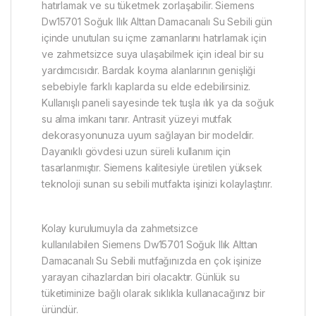
hatırlamak ve su tüketmek zorlaşabilir. Siemens
Dw15701 Soğuk Ilık Alttan Damacanalı Su Sebili gün
içinde unutulan su içme zamanlarını hatırlamak için
ve zahmetsizce suya ulaşabilmek için ideal bir su
yardımcısıdır. Bardak koyma alanlarının genişliği
sebebiyle farklı kaplarda su elde edebilirsiniz.
Kullanışlı paneli sayesinde tek tuşla ılık ya da soğuk
su alma imkanı tanır. Antrasit yüzeyi mutfak
dekorasyonunuza uyum sağlayan bir modeldir.
Dayanıklı gövdesi uzun süreli kullanım için
tasarlanmıştır. Siemens kalitesiyle üretilen yüksek
teknoloji sunan su sebili mutfakta işinizi kolaylaştırır.
Kolay kurulumuyla da zahmetsizce
kullanılabilen Siemens Dw15701 Soğuk Ilık Alttan
Damacanalı Su Sebili mutfağınızda en çok işinize
yarayan cihazlardan biri olacaktır. Günlük su
tüketiminize bağlı olarak sıklıkla kullanacağınız bir
üründür.