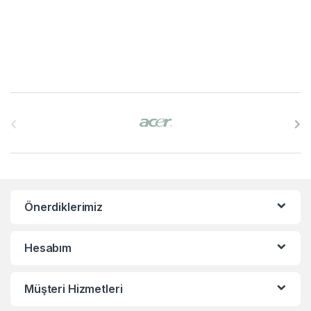
B
r
a
n
Önerdiklerimiz
d
s
Hesabım
C
Müşteri Hizmetleri
a