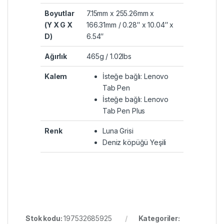
Boyutlar
7.15mm x 255.26mm x
(Y X G X
166.31mm / 0.28″ x 10.04″ x
D)
6.54″
Ağırlık
465g / 1.02lbs
Kalem
İsteğe bağlı: Lenovo
Tab Pen
İsteğe bağlı: Lenovo
Tab Pen Plus
Renk
Luna Grisi
Deniz köpüğü Yeşili
Stok kodu:
197532685925
Kategoriler: