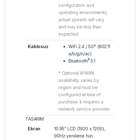
configuration and
operating environments;
actual speeds will vary
and may be less than
expected.
Kablosuz
WiFi 2.4 / 5G* (802.11
a/b/g/n/ac)
®
Bluetooth
5.1
* Optional WWAN
availability varies by
region and must be
configured at time of
purchase; it requires a
network service provider.
TASARIM
Ekran
10.95″ LCD (1920 x 1200),
90Hz yenileme hızı