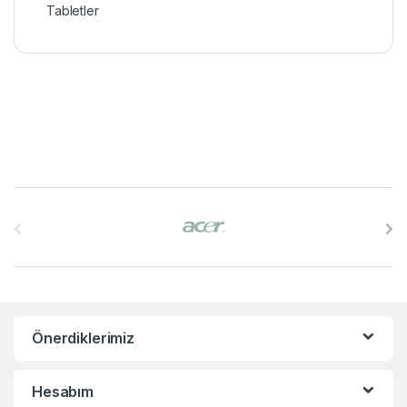
Tabletler
B
r
a
n
Önerdiklerimiz
d
s
Hesabım