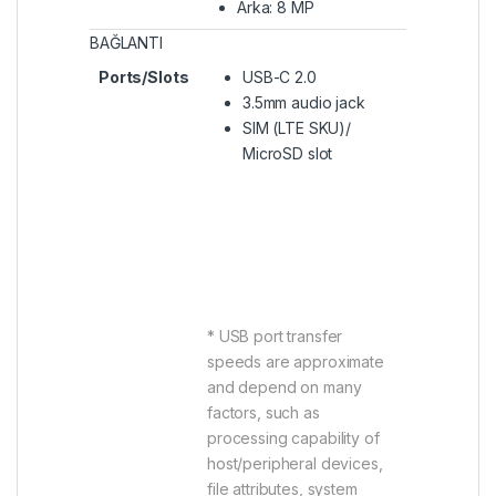
Arka: 8 MP
BAĞLANTI
Ports/Slots
USB-C 2.0
3.5mm audio jack
SIM (LTE SKU)/
MicroSD slot
* USB port transfer
speeds are approximate
and depend on many
factors, such as
processing capability of
host/peripheral devices,
file attributes, system