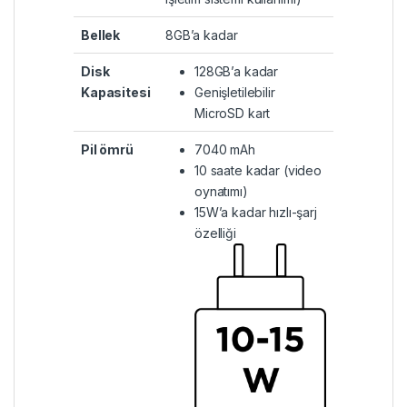
Bellek
8GB’a kadar
Disk
128GB’a kadar
Kapasitesi
Genişletilebilir
MicroSD kart
Pil ömrü
7040 mAh
10 saate kadar (video
oynatımı)
15W’a kadar hızlı-şarj
özelliği