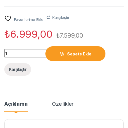
Karşılaştır
Favorilerime Ekle
₺
6.999,00
₺
7.599,00
LENOVO TAB M11 4/128GB 11 INC WUXGA NANO-SIM + KALEM G
Sepete Ekle
Karşılaştır
Açıklama
Özellikler