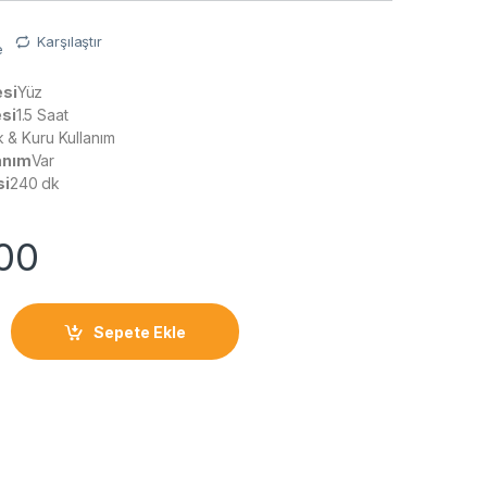
Karşılaştır
e
esi
Yüz
esi
1.5 Saat
ak & Kuru Kullanım
anım
Var
si
240 dk
00
lı Erkek Bakım Kiti 6 Ek Ataşman, Kuru Kullanım Kablosuz Şekille
Sepete Ekle