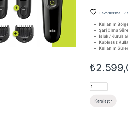
Favorilerime Ekl
Kullanım Bölg
Şarj Olma Sür
Islak / Kuru
Isl
Kablosuz Kull
Kullanım Süre
₺
2.599,
Braun MGK 3221 Şarj
Karşılaştır