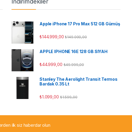
İndirimdekiler
Apple iPhone 17 Pro Max 512 GB Gümüş
₺
144.999,00
₺
149.000,00
APPLE IPHONE 16E 128 GB SIYAH
ü
₺
44.999,00
₺
49.999,00
Stanley The Aerolight Transit Termos
Bardak 0.35 Lt
₺
1.099,00
₺
1.599,00
lerden ilk siz haberdar olun