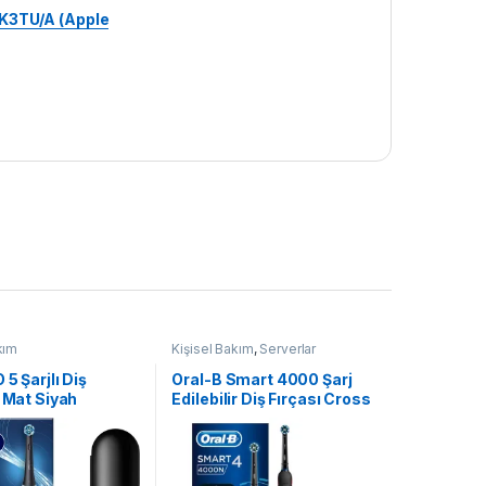
WK3TU/A (Apple
kım
Kişisel Bakım
,
Serverlar
 5 Şarjlı Diş
Oral-B Smart 4000 Şarj
– Mat Siyah
Edilebilir Diş Fırçası Cross
Action Siyah