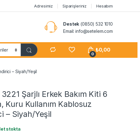
Adresimiz
Siparişleriniz
Hesabım
Destek
(0850) 532 1010
Email: info@setelem.com
₺
0,00
0
irici – Siyah/Yeşil
221 Şarjlı Erkek Bakım Kiti 6
, Kuru Kullanım Kablosuz
ci – Siyah/Yeşil
det stokta