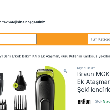
 teknolojisine hoşgeldiniz
r:
 Şarjlı Erkek Bakım Kiti 6 Ek Ataşman, Kuru Kullanım Kablosuz Şekillend
Kişisel Bakım
Braun MGK 3
Ek Ataşman
Şekillendiri
Stok
5 a