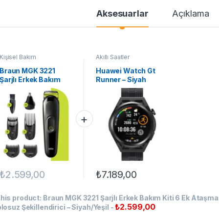
Aksesuarlar
Açıklama
Kişisel Bakım
Akıllı Saatler
Braun MGK 3221
Huawei Watch Gt
Şarjlı Erkek Bakım
Runner – Siyah
Kiti 6 Ek Ataşman,
Kuru Kullanım
Kablosuz
Şekillendirici –
Siyah/Yeşil
₺
2.599,00
₺
7.189,00
his product:
Braun MGK 3221 Şarjlı Erkek Bakım Kiti 6 Ek Ataşma
₺
2.599,00
losuz Şekillendirici – Siyah/Yeşil
-