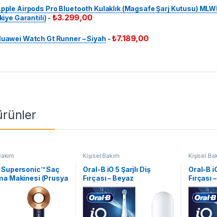
pple Airpods Pro Bluetooth Kulaklık (Magsafe Şarj Kutusu) ML
₺
3.299,00
kiye Garantili)
-
₺
7.189,00
uawei Watch Gt Runner – Siyah
-
 ürünler
 Bakım
Kişisel Bakım
Kişisel Ba
 Supersonic™ Saç
Oral-B iO 5 Şarjlı Diş
Oral-B iO
ma Makinesi (Prusya
Fırçası – Beyaz
Fırçası 
 ve Parlak Bakır)