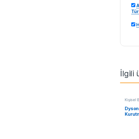
A
Tür
H
İlgili
Kişisel
Dyson
Kurut
Mavisi