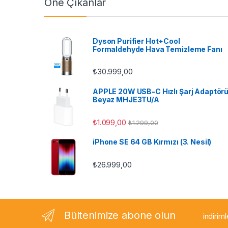
Öne Çıkanlar
d
s
Dyson Purifier Hot+Cool
Formaldehyde Hava Temizleme Fanı
C
₺
30.999,00
a
APPLE 20W USB-C Hızlı Şarj Adaptör
r
Beyaz MHJE3TU/A
o
₺
1.099,00
₺
1.299,00
u
iPhone SE 64 GB Kırmızı (3. Nesil)
s
₺
26.999,00
e
l
Bültenimize abone olun
indirim