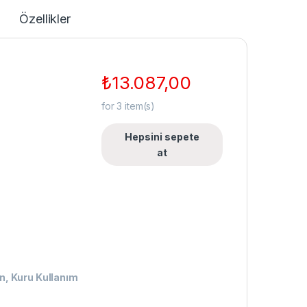
Özellikler
₺
13.087,00
for
3
item(s)
Hepsini sepete
at
n, Kuru Kullanım