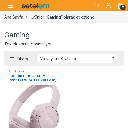
Skip to navigation
Skip to content
0
Ana Sayfa
Ürünler “Gaming” olarak etiketlendi
Gaming
Tek bir sonuç gösteriliyor
Filters
Kulaklıklar
JBL Tune 510BT Multi
Connect Wireless Kulaklık,
Pembe