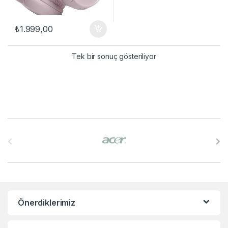
₺
1.999,00
Tek bir sonuç gösteriliyor
B
r
a
n
Önerdiklerimiz
d